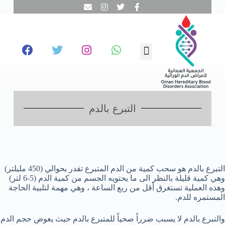
ا
ل
ت
ج
ا
تبرع معنا
تطوع معنا
تواصل معنا
نحن عن قرب
مجالات عملنا
الفحص المبكر
و
ز
إ
ل
ى
ا
التبرع بالدم
ل
م
ح
ت
و
ى
التبرع بالدم هو سحب كمية من الدم المتبرع تقدر بحوالي (450 مليلتر)
وهي كمية قليلة بالنظر الى ما يحتويه الجسم من كمية الدم (5-6 لتر)
وهذه العملية تستغرق أقل من ربع الساعة ، وهي مهمة لتلبية الحاجة
المستمره للدم.
والتبرع بالدم لا يسبب ضرراً صحياً للمتبرع بالدم حيث يعوض حجم الدم