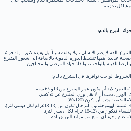
جانب المواطنين ، لتلبية الاحتياجات المستمرة للدم وللتغلب على
مشاكل تخزينه.
فوائد التبرع بالدم:
التبرع بالدم لا يضر الانسان ، ولا يكلفه شيئاً، بل يفيده كثيرا، وله فوائد
صحية عديدة أهمها تنشيط الدوره الدموية بالاضافة الى شعور المتبرع
بالرضا للقيام بالواجب ، وانقاذ حياة المرضى والمحتاجين.
الشروط الواجب توافرها في المتبرع بالدم:
1- العمر: لابد أن يكون عمر المتبرع بين 18و 65 سنة.
2- الوزن: يجب أن لا يقل وزن المتبرع عن 50كجم.
3- الضغط: يجب أن يكون (120-80).
4- نسبة الهيموجلوبين: للرجال تكون من (13-18غرام لكل ديسي لتر).
للنساء فتكون من (12-18 غرام لكل ديسي لتر).
5- عدم وجود أي مانع من موانع التبرع بالدم.