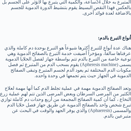
المتبرع به خلال 24ساعة، والكمية التي يتبرع بها لاتؤثر على الجسم بل
بالعكس فهذا النقص البسيط يقوم بتنشيط الدورة الدموية للجسم
بالاضافة لعدة فوائد أخرى.
أنواع التبرع بالدم:
هناك عدة أنواع للتبرع أكثرها شيوعاً هو التبرع بوحدة دم كاملة والذي
عرفناها سالفاً، ومؤخراً أضيفت خدمة التبرع بالصفائح الدموية وهي
نوعية خاصة من التبرع بالدم تتم بواسطة جهاز لفصل الخلايا الدموية
يسمى (Apheresis machine) يقوم بسحب الدم من المتبرع ثم فصل
مكونات الدم المختلفة ثم يعود الدم لجسم المتبرع وتبقى الصفائح
الدموية في الجهاز حيث يتم تجمعها في وحدة واحده.
وتعد الصفائح الدموية مهمة في عملية تجلط الدم كما أنها مهمة لعلاج
الكثير من المرضى السرطان وبعض المرضى الذين تتم لهم عملية زرع
النخاع ، كما أن كمية الصفائح المجمعة من أربع وحدات دم كاملة توازي
تبرع شخص واحد بالصفائح الدموية عن طريق جهاز فصل خلايا الدم
والمسمى (Aphaeresis) والذي يوفر الجهد والوقت في البحث عن
متبرعين بالدم.