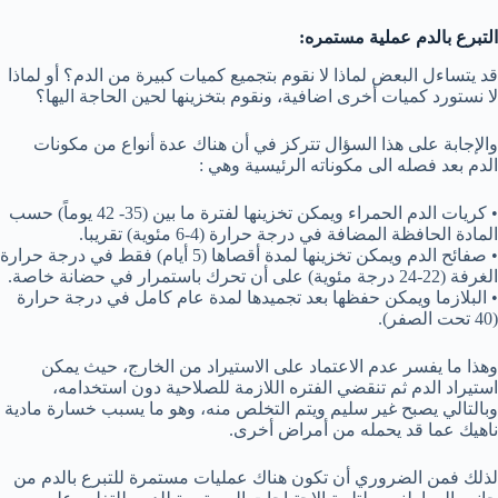
التبرع بالدم عملية مستمره:
قد يتساءل البعض لماذا لا نقوم بتجميع كميات كبيرة من الدم؟ أو لماذا
لا نستورد كميات أخرى اضافية، ونقوم بتخزينها لحين الحاجة اليها؟
والإجابة على هذا السؤال تتركز في أن هناك عدة أنواع من مكونات
الدم بعد فصله الى مكوناته الرئيسية وهي :
• كريات الدم الحمراء ويمكن تخزينها لفترة ما بين (35- 42 يوماً) حسب
المادة الحافظة المضافة في درجة حرارة (4-6 مئوية) تقريبا.
• صفائح الدم ويمكن تخزينها لمدة أقصاها (5 أيام) فقط في درجة حرارة
الغرفة (22-24 درجة مئوية) على أن تحرك باستمرار في حضانة خاصة.
• البلازما ويمكن حفظها بعد تجميدها لمدة عام كامل في درجة حرارة
(40 تحت الصفر).
وهذا ما يفسر عدم الاعتماد على الاستيراد من الخارج، حيث يمكن
استيراد الدم ثم تنقضي الفتره اللازمة للصلاحية دون استخدامه،
وبالتالي يصبح غير سليم ويتم التخلص منه، وهو ما يسبب خسارة مادية
ناهيك عما قد يحمله من أمراض أخرى.
لذلك فمن الضروري أن تكون هناك عمليات مستمرة للتبرع بالدم من