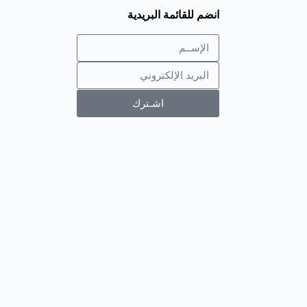
انضم للقائمة البريدية
اشـترك