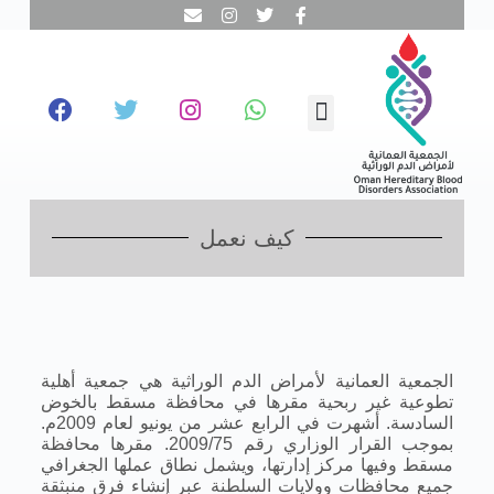
ا
ل
ت
ج
ا
و
ز
إ
ل
ى
ا
كيف نعمل
ل
م
ح
ت
و
ى
الجمعية العمانية لأمراض الدم الوراثية هي جمعية أهلية
تطوعية غير ربحية مقرها في محافظة مسقط بالخوض
السادسة. أشهرت في الرابع عشر من يونيو لعام 2009م.
بموجب القرار الوزاري رقم 2009/75. مقرها محافظة
مسقط وفيها مركز إدارتها، ويشمل نطاق عملها الجغرافي
جميع محافظات وولايات السلطنة عبر إنشاء فرق منبثقة