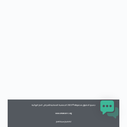
جميع الحقوق محفوظة © 2023 الجمعية العمانية لأمراض الدم الوراثية
www.omancares.org
تصميم سيماهم