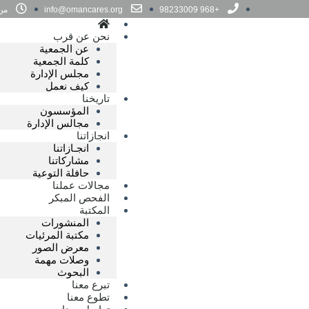
+968 98233009
info@omancares.org
من ا
نحن عن قرب
عن الجمعية
كلمة الجمعية
مجلس الإدارة
كيف نعمل
تاريخنا
المؤسسون
مجالس الإدارة
انجازاتنا
انجـازاتنا
مشاركاتنا
حافلة التوعية
مجالات عملنا
الفحص المبكر
المكتبة
المنشورات
مكتبة المرئيات
معرض الصور
وصلات مهمة
البحوث
تبرع معنا
تطوع معنا