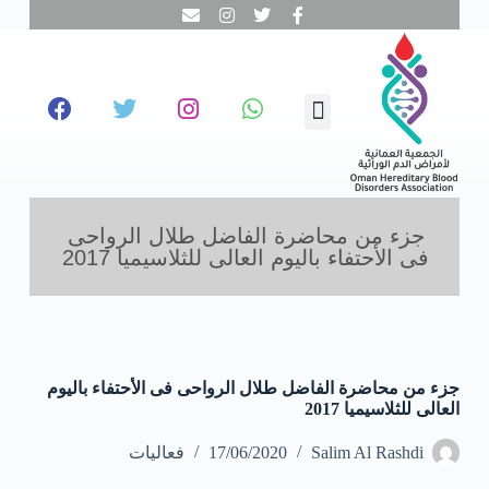
ا
ل
ت
ج
ا
تبرع معنا
تطوع معنا
تواصل معنا
نحن عن قرب
مجالات عملنا
الفحص المبكر
و
ز
إ
ل
ى
ا
جزء من محاضرة الفاضل طلال الرواحى
ل
فى الأحتفاء باليوم العالى للثلاسيميا 2017
م
ح
ت
و
ى
جزء من محاضرة الفاضل طلال الرواحى فى الأحتفاء باليوم
العالى للثلاسيميا 2017
Salim Al Rashdi
17/06/2020
فعاليات