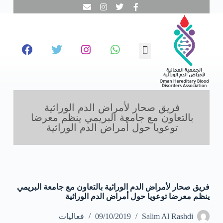
ا
ل
ت
ج
ا
تبرع معنا
تطوع معنا
تواصل معنا
نحن عن قرب
مجالات عملنا
الفحص المبكر
و
ز
إ
ل
ى
ا
فريق صحار لأمراض الدم الوراثية
ل
بالتعاون مع جامعة البريمي ينظم معرضا
م
توعويا حول أمراض الدم الوراثية
ح
ت
و
ى
فريق صحار لأمراض الدم الوراثية بالتعاون مع جامعة البريمي
ينظم معرضا توعويا حول أمراض الدم الوراثية
Salim Al Rashdi
09/10/2019
فعاليات