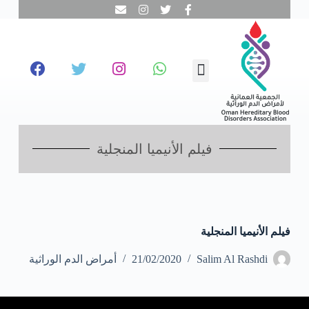
ا
ل
ت
ج
ا
تبرع معنا
تطوع معنا
تواصل معنا
نحن عن قرب
مجالات عملنا
الفحص المبكر
و
ز
إ
ل
ى
ا
فيلم الأنيميا المنجلية
ل
م
ح
ت
و
ى
فيلم الأنيميا المنجلية
Salim Al Rashdi
21/02/2020
أمراض الدم الوراثية